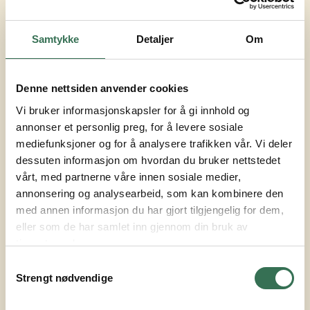
arkitektur fra NMBU og en bachelor i Energi og
miljø i bygg fra HiOA.
Samtykke
Detaljer
Om
Louise har solid erfaring med prosjekt- og
prosjekteringsledelse fra Rambøll og eget
Denne nettsiden anvender cookies
selskap, og har tidligere arbeidet med både
Vi bruker informasjonskapsler for å gi innhold og
helhetlig utvikling, rehabilitering og
annonser et personlig preg, for å levere sosiale
mediefunksjoner og for å analysere trafikken vår. Vi deler
leietakertilpasninger i næringsbygg. Hun har et
dessuten informasjon om hvordan du bruker nettstedet
stort engasjement knyttet til bærekraftige
vårt, med partnerne våre innen sosiale medier,
løsninger og utvikling i byggebransjen
.
annonsering og analysearbeid, som kan kombinere den
med annen informasjon du har gjort tilgjengelig for dem,
eller som de har samlet inn gjennom din bruk av
tjenestene deres.
Samtykkevalg
Strengt nødvendige
Kontaktinfo