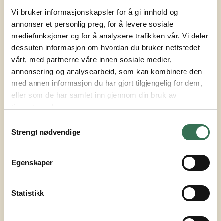
Vi bruker informasjonskapsler for å gi innhold og
Vår tilnærming
annonser et personlig preg, for å levere sosiale
mediefunksjoner og for å analysere trafikken vår. Vi deler
For å systematisere vår tilnærming til bærekraft
dessuten informasjon om hvordan du bruker nettstedet
utviklet vi i 2024 en strategi som strukturerer
vårt, med partnerne våre innen sosiale medier,
arbeidet rundt fire hovedtemaer. Innen alle disse
annonsering og analysearbeid, som kan kombinere den
med annen informasjon du har gjort tilgjengelig for dem,
temaene har vi tydelige ambisjoner, og der det er
eller som de har samlet inn gjennom din bruk av
mulig, konkrete mål og tiltak. Fremover vil et bredt
tjenestene deres.
spekter
bærekraftshensyn
integreres fra tidlig
Samtykkevalg
fase
i alle nye prosjekter, slik at vi tar gode valg fra
Strengt nødvendige
start.
Egenskaper
Våre prioriterte temaer er resultatet av en dobbel
vesentlighetsanalyse utført høsten 2023, hvor vi vi
Statistikk
søkte å forstå hvordan Ferd Eiendom påvirker
klima, miljø og mennesker, samt hvordan vi