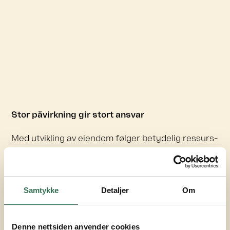
Stor påvirkning gir stort ansvar
Med utvikling av eiendom følger betydelig ressurs-
og energibruk, HMS-risiko, og store fysiske
avtrykk som påvirker menneskers hverdager og liv.
Med stor påvirkning kommer også et stort ansvar
Samtykke
Detaljer
Om
for å ta gode valg som forsterker de positive
sporene og reduserer de negative vi etterlater
Denne nettsiden anvender cookies
oss.