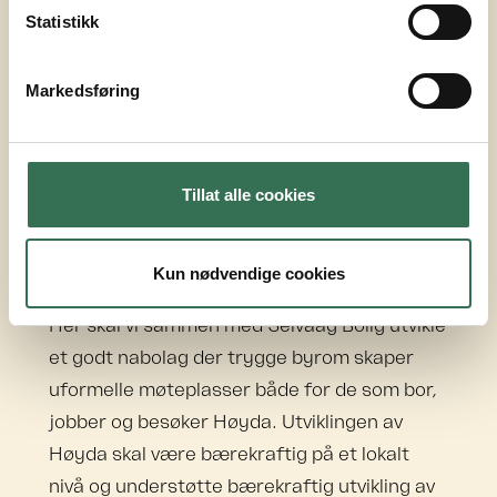
Statistikk
Rekkehus og leiligheter
Markedsføring
AREAL BRA
ANTALL BOLIGER
75 000
800
Tillat alle cookies
Et godt nabolag
Kun nødvendige cookies
Visjonen for Høyda er ambisiøs og tydelig.
Her skal vi sammen med Selvaag Bolig utvikle
et godt nabolag der trygge byrom skaper
uformelle møteplasser både for de som bor,
jobber og besøker Høyda. Utviklingen av
Høyda skal være bærekraftig på et lokalt
nivå og understøtte bærekraftig utvikling av