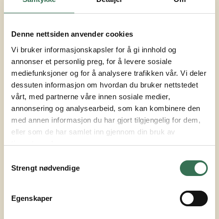
Denne nettsiden anvender cookies
STATUS
Vi bruker informasjonskapsler for å gi innhold og
annonser et personlig preg, for å levere sosiale
Under utvikling
mediefunksjoner og for å analysere trafikken vår. Vi deler
dessuten informasjon om hvordan du bruker nettstedet
vårt, med partnerne våre innen sosiale medier,
annonsering og analysearbeid, som kan kombinere den
Boligkjøp hos oss
med annen informasjon du har gjort tilgjengelig for dem,
eller som de har samlet inn gjennom din bruk av
tjenestene deres.
Samtykkevalg
STED
Strengt nødvendige
HØYDA,
MOSS
Egenskaper
TYPE