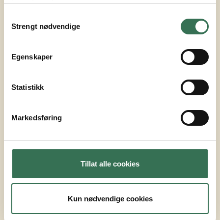
tjenestene deres.
Samtykkevalg
Boligkjøp hos oss
Strengt nødvendige
Egenskaper
FAKTA OM PROSJEKTET
Statistikk
Adresse: Sanderveien 10, 1400 Ski
Markedsføring
ARKITEKT
Add Arkitekter
TYPE
Tillat alle cookies
Leiligheter og næring
Kun nødvendige cookies
ANTALL