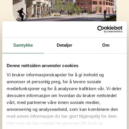
STATUS
Til salgs
Samtykke
Detaljer
Om
Denne nettsiden anvender cookies
Les mer på hjemmesiden
Vi bruker informasjonskapsler for å gi innhold og
annonser et personlig preg, for å levere sosiale
mediefunksjoner og for å analysere trafikken vår. Vi deler
dessuten informasjon om hvordan du bruker nettstedet
vårt, med partnerne våre innen sosiale medier,
Er du kjøper, kan du logge
annonsering og analysearbeid, som kan kombinere den
inn i boportalen her
med annen informasjon du har gjort tilgjengelig for dem,
eller som de har samlet inn gjennom din bruk av