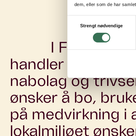
dem, eller som de har samlet
Samtykkevalg
Strengt nødvendige
I Ferd Eiend
handler om mer e
nabolag og trivse
ønsker å bo, bruke
på medvirkning i
lokalmiljøet ønsk