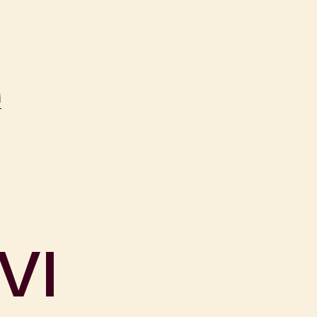
i
N
VI