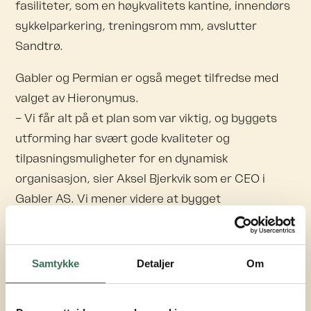
fasiliteter, som en høykvalitets kantine, innendørs
sykkelparkering, treningsrom mm, avslutter
Sandtrø.
Gabler og Permian er også meget tilfredse med
valget av Hieronymus.
– Vi får alt på et plan som var viktig, og byggets
utforming har svært gode kvaliteter og
tilpasningsmuligheter for en dynamisk
organisasjon, sier Aksel Bjerkvik som er CEO i
Gabler AS. Vi mener videre at bygget
representerer soliditet med sjel, noe som passer
godt til Gabler. I tillegg trekker Bjerkvik frem at
profilen til Ferd og det samfunnsansvaret
Samtykke
Detaljer
Om
selskapet tar, også gjenspeiler deres egne verdier.