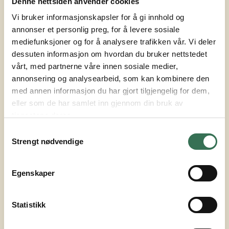
Permian Norge har hatt en vellykket vekstreise
Denne nettsiden anvender cookies
over flere år og veksten er forventet å fortsette
Vi bruker informasjonskapsler for å gi innhold og
fremover.
annonser et personlig preg, for å levere sosiale
mediefunksjoner og for å analysere trafikken vår. Vi deler
– Lokalene i HH1 gir gode muligheter for å
dessuten informasjon om hvordan du bruker nettstedet
ekspandere og sitte i topp-moderne fasiliteter,
vårt, med partnerne våre innen sosiale medier,
sier Marianne Normann som er CEO – Permian
annonsering og analysearbeid, som kan kombinere den
Group.
med annen informasjon du har gjort tilgjengelig for dem,
eller som de har samlet inn gjennom din bruk av
tjenestene deres.
Samtykkevalg
Strengt nødvendige
Egenskaper
Statistikk
Forrige
Neste